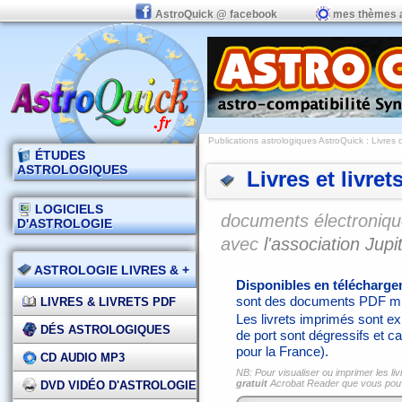
AstroQuick @ facebook
mes thèmes 
Publications astrologiques AstroQuick
: Livres 
ÉTUDES
ASTROLOGIQUES
Livres et livret
LOGICIELS
documents électronique
D'ASTROLOGIE
avec
l'association Jupit
ASTROLOGIE LIVRES & +
Disponibles en télécharg
sont des documents PDF mi
LIVRES & LIVRETS PDF
Les livrets imprimés sont exp
DÉS ASTROLOGIQUES
de port sont dégressifs et ca
pour la France).
CD AUDIO MP3
NB: Pour visualiser ou imprimer les liv
gratuit
Acrobat Reader que vous po
DVD VIDÉO D'ASTROLOGIE