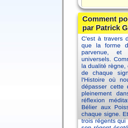
Comment posi
par Patrick G
C'est à travers 
que la forme 
parvenue, et
universels. Co
la dualité règne
de chaque sig
l'Histoire où n
dépasser cette d
pleinement dans
réflexion médi
Bélier aux Pois
chaque signe. Et
trois régents qui
son régent ésoté