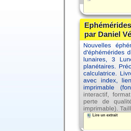
Ephémérides 
par Daniel V
Nouvelles éph
d'éphémérides d
lunaires, 3 Lun
planétaires. Pré
calculatrice. Li
avec index, lie
imprimable (fo
interactif, for
perte de qual
imprimable). Tail
Lire un extrait