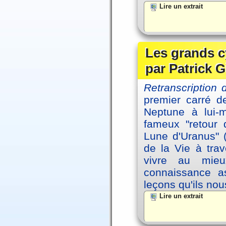
Lire un extrait
Les grands c
par Patrick G
Retranscription 
premier carré d
Neptune à lui-
fameux "retour 
Lune d'Uranus" 
de la Vie à tra
vivre au mieu
connaissance as
leçons qu'ils no
Lire un extrait