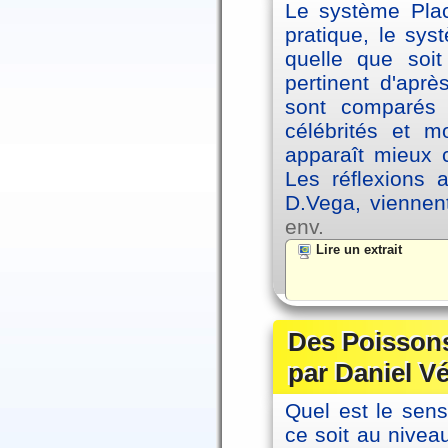
Le système Plac
pratique, le sys
quelle que soit
pertinent d'apr
sont comparés 
célébrités et 
apparaît mieux 
Les réflexions 
D.Vega, viennen
env.
Lire un extrait
Des Poissons
par Daniel V
Quel est le sen
ce soit au niveau