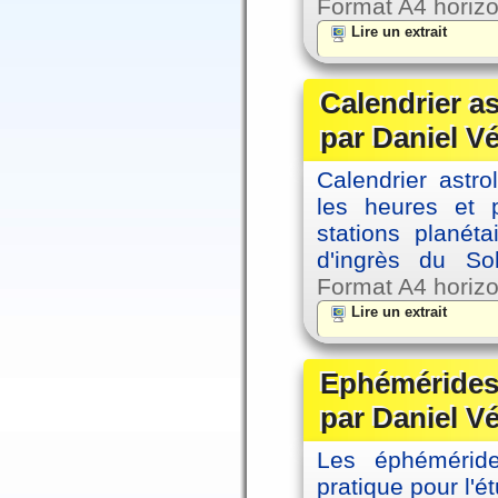
Format A4 horizo
Lire un extrait
Calendrier a
par Daniel V
Calendrier astro
les heures et p
stations planéta
d'ingrès du So
Format A4 horizo
Lire un extrait
Ephémérides 
par Daniel V
Les éphémérides
pratique pour l'é