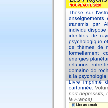
NOUVEAUTÉ 2020
Thèse sur l'astr
enseignements d
transmis par A
individu dispose 
identités de ra
psychologique et
de thèmes de na
formellement 
énergies planéta
relations entre l
domaine de reche
à la psychologie 
Livre imprimé d
cartonnée.
Volu
port dégressifs, 
la France)
Lire un extrait