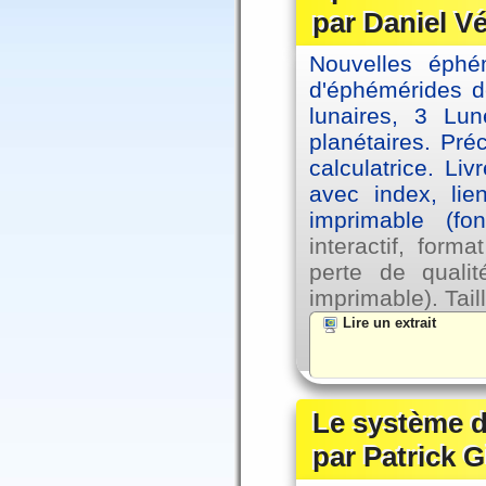
par Daniel V
Nouvelles éph
d'éphémérides d
lunaires, 3 Lun
planétaires. Pré
calculatrice. Li
avec index, lie
imprimable (fo
interactif, for
perte de qual
imprimable). Tail
Lire un extrait
Le système d
par Patrick G