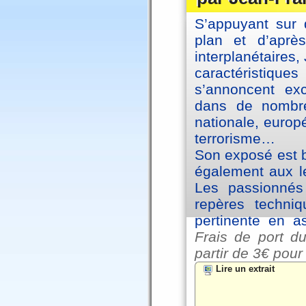
S’appuyant sur 
plan et d’aprè
interplanétaires
caractéristiqu
s’annoncent exc
dans de nombre
nationale, europ
terrorisme…
Son exposé est br
également aux le
Les passionnés 
repères techniq
pertinente en a
Frais de port du
partir de
3€ pour
Lire un extrait