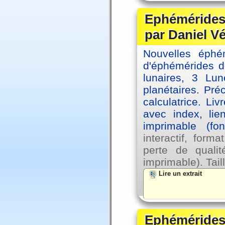
Ephémérides 
par Daniel V
Nouvelles éph
d'éphémérides d
lunaires, 3 Lun
planétaires. Pré
calculatrice. Li
avec index, lie
imprimable (fo
interactif, for
perte de qual
imprimable). Tail
Lire un extrait
Ephémérides 