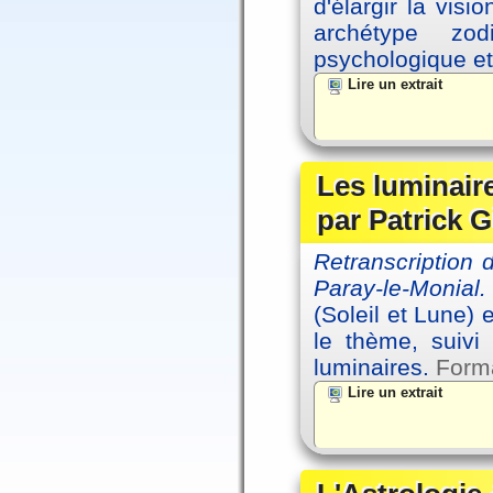
d'élargir la vis
archétype zo
psychologique et 
Lire un extrait
Les luminair
par Patrick G
Retranscription
Paray-le-Monial.
(Soleil et Lune) 
le thème, suivi
luminaires.
Forma
Lire un extrait