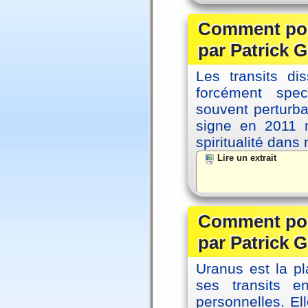
Comment posi
par Patrick G
Les transits d
forcément spec
souvent perturb
signe en 2011 m
spiritualité dans
Lire un extrait
Comment posi
par Patrick G
Uranus est la pl
ses transits 
personnelles. El