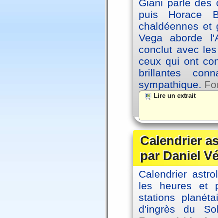
Giani parle des 
puis Horace B
chaldéennes et 
Vega aborde l'A
conclut avec le
ceux qui ont co
brillantes co
sympathique.
Fo
Lire un extrait
Calendrier a
par Daniel V
Calendrier astro
les heures et p
stations planéta
d'ingrès du So