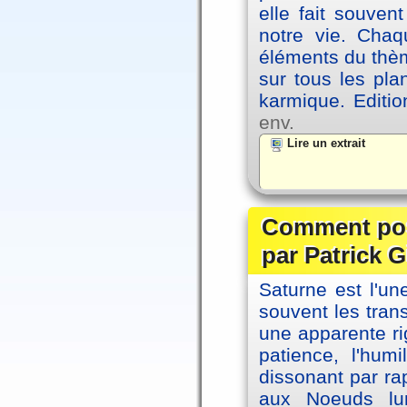
elle fait souvent
notre vie. Chaq
éléments du thèm
sur tous les pla
karmique. Editi
env.
Lire un extrait
Comment posi
par Patrick G
Saturne est l'u
souvent les tran
une apparente ri
patience, l'hum
dissonant par ra
aux Noeuds lun