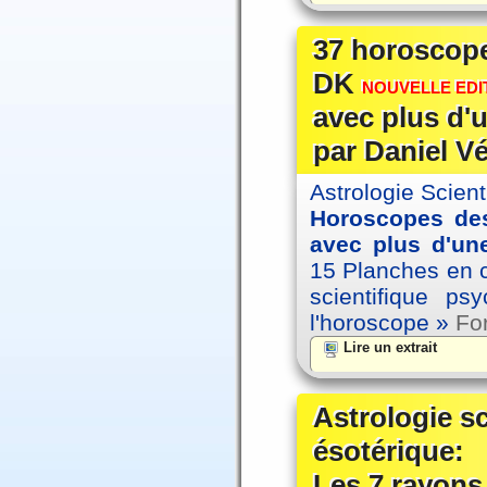
37 horoscope
DK
NOUVELLE EDIT
avec plus d'u
par Daniel V
Astrologie Scien
Horoscopes des
avec plus d'une
15 Planches en co
scientifique p
l'horoscope »
For
Lire un extrait
Astrologie s
ésotérique:
Les 7 rayons