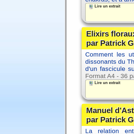
Lire un extrait
Elixirs florau
par Patrick G
Comment les util
dissonants du Thè
d'un fascicule su
Format A4 - 36 p
Lire un extrait
Manuel d'Ast
par Patrick G
La relation en