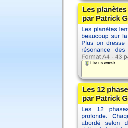
Les planètes
par Patrick G
Les planètes le
beaucoup sur la 
Plus on dresse
résonance des 
Format A4 - 43 p
Lire un extrait
Les 12 phase
par Patrick G
Les 12 phases 
profonde. Cha
abordé selon di