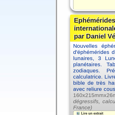
Ephémérides
internationa
par Daniel V
Nouvelles éph
d'éphémérides d
lunaires, 3 Lun
planétaires. Ta
zodiaques. Pr
calculatrice. Li
bible de très hau
avec reliure cou
160x215mmx26mm
dégressifs, calc
France)
Lire un extrait