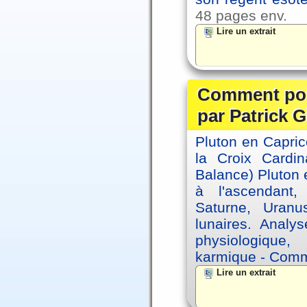
48 pages env.
Lire un extrait
Comment posi
par Patrick G
Pluton en Capric
la Croix Cardin
Balance) Pluton e
à l'ascendant,
Saturne, Uran
lunaires. Analy
physiologique, 
karmique - Comme
Lire un extrait