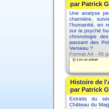
par Patrick G
Une analyse per
charnière, sui
l’humanité, en 
sur la psyché h
chronologie de
passant des Poi
Verseau ?
Format A4 - 45 p
Lire un extrait
Histoire de l
par Patrick G
Extraits du sé
Château du Magne