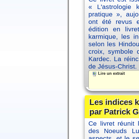
« L'astrologie
pratique », auj
ont été revus 
édition en livr
karmique, les i
selon les Hindou
croix, symbole d
Kardec. La réin
de Jésus-Christ.
Lire un extrait
Les indices
par Patrick G
Ce livret réunit
des Noeuds Lu
aspects, et le s