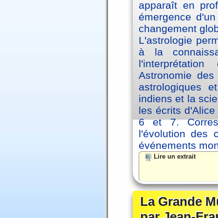
apparaît en pro
émergence d'un 
changement glob
L'astrologie per
à la connaiss
l'interprétati
Astronomie des 
astrologiques e
indiens et la sc
les écrits d'Ali
6 et 7. Corre
l'évolution des
événements mon
Lire un extrait
La Grande Mu
par Jean-Fra