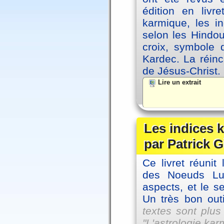
édition en livr
karmique, les i
selon les Hindou
croix, symbole d
Kardec. La réin
de Jésus-Christ.
Lire un extrait
Les indices
par Patrick G
Ce livret réunit
des Noeuds Lu
aspects, et le s
Un très bon outi
textes sont plus
"L'astrologie ka