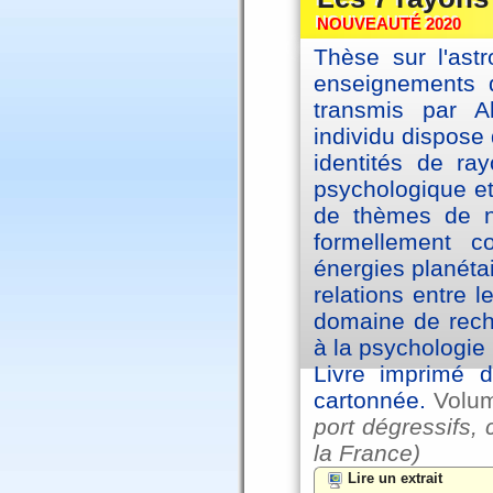
NOUVEAUTÉ 2020
Thèse sur l'astr
enseignements d
transmis par A
individu dispose 
identités de ra
psychologique et
de thèmes de na
formellement 
énergies planéta
relations entre l
domaine de reche
à la psychologie 
Livre imprimé d
cartonnée.
Volu
port dégressifs, 
la France)
Lire un extrait