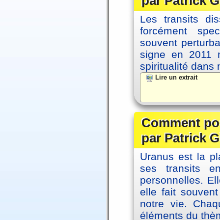
par Patrick G
Les transits d
forcément spec
souvent perturb
signe en 2011 m
spiritualité dans
Lire un extrait
Comment posi
par Patrick G
Uranus est la pl
ses transits 
personnelles. El
elle fait souvent
notre vie. Chaq
éléments du thèm