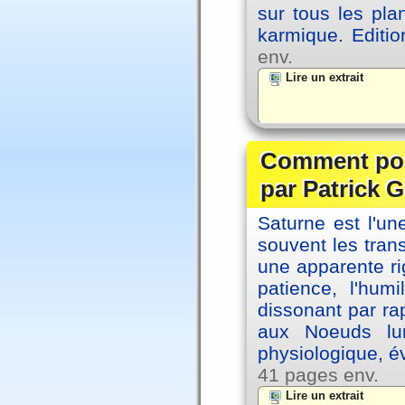
sur tous les pla
karmique. Editi
env.
Lire un extrait
Comment posi
par Patrick G
Saturne est l'u
souvent les tran
une apparente ri
patience, l'hum
dissonant par ra
aux Noeuds lun
physiologique, é
41 pages env.
Lire un extrait