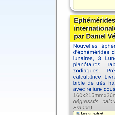
Ephémérides
internationa
par Daniel V
Nouvelles éph
d'éphémérides d
lunaires, 3 Lun
planétaires. Ta
zodiaques. Pr
calculatrice. Li
bible de très hau
avec reliure cou
160x215mmx26mm
dégressifs, calc
France)
Lire un extrait