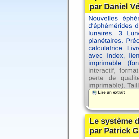
par Daniel V
Nouvelles éph
d'éphémérides d
lunaires, 3 Lun
planétaires. Pré
calculatrice. Li
avec index, lie
imprimable (fo
interactif, for
perte de qual
imprimable). Tail
Lire un extrait
Le système d
par Patrick G