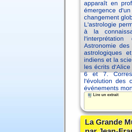
apparaît en pro
émergence d'un 
changement glob
L'astrologie per
à la connaiss
l'interprétati
Astronomie des 
astrologiques e
indiens et la sc
les écrits d'Ali
6 et 7. Corre
l'évolution des
événements mon
Lire un extrait
La Grande Mu
par Jean-Fra