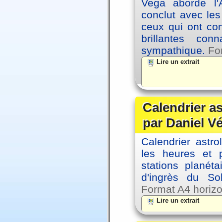
Vega aborde l'A
conclut avec le
ceux qui ont co
brillantes co
sympathique.
Fo
Lire un extrait
Calendrier a
par Daniel V
Calendrier astro
les heures et p
stations planéta
d'ingrès du So
Format A4 horizo
Lire un extrait