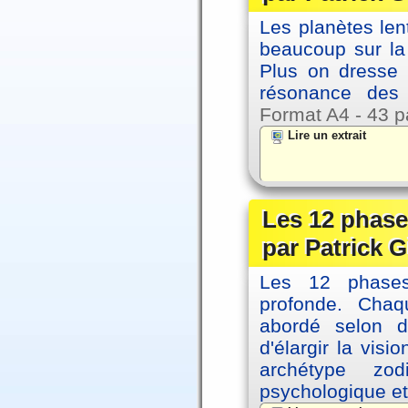
Les planètes le
beaucoup sur la 
Plus on dresse
résonance des 
Format A4 - 43 p
Lire un extrait
Les 12 phase
par Patrick G
Les 12 phases 
profonde. Cha
abordé selon di
d'élargir la vis
archétype zo
psychologique et 