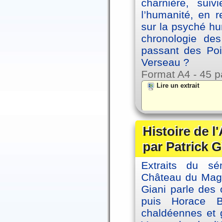
charnière, sui
l’humanité, en 
sur la psyché h
chronologie de
passant des Poi
Verseau ?
Format A4 - 45 p
Lire un extrait
Histoire de l
par Patrick G
Extraits du sé
Château du Magne
Giani parle des 
puis Horace B
chaldéennes et 