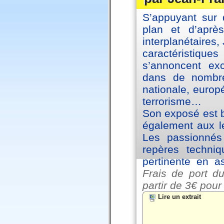
S’appuyant sur 
plan et d’aprè
interplanétaires
caractéristiqu
s’annoncent exc
dans de nombre
nationale, europ
terrorisme…
Son exposé est br
également aux le
Les passionnés 
repères techniq
pertinente en a
Frais de port du
partir de
3€ pour
Lire un extrait