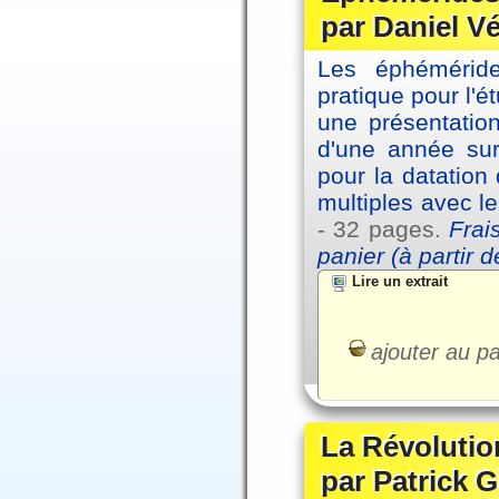
par Daniel V
Les éphémérides
pratique pour l'é
une présentation
d'une année sur
pour la datation
multiples avec l
- 32 pages.
Frai
panier (à partir 
Lire un extrait
ajouter au pa
La Révolutio
par Patrick G