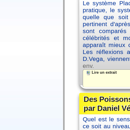
Le système Plac
pratique, le sys
quelle que soit
pertinent d'apr
sont comparés 
célébrités et 
apparaît mieux 
Les réflexions 
D.Vega, viennen
env.
Lire un extrait
Des Poissons
par Daniel V
Quel est le sen
ce soit au niveau