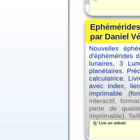
Ephémérides 
par Daniel V
Nouvelles éph
d'éphémérides d
lunaires, 3 Lun
planétaires. Pré
calculatrice. Li
avec index, lie
imprimable (fo
interactif, for
perte de qual
imprimable). Tail
Lire un extrait