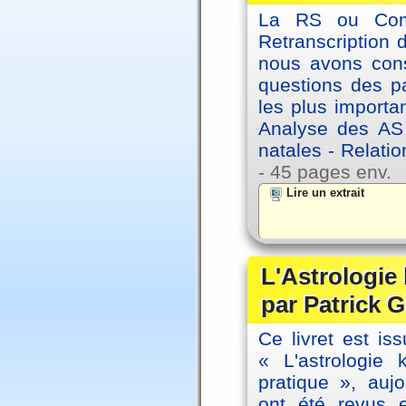
La RS ou Comm
Retranscription 
nous avons cons
questions des pa
les plus importa
Analyse des AS
natales - Relatio
- 45 pages env.
Lire un extrait
L'Astrologie
par Patrick G
Ce livret est iss
« L'astrologie
pratique », auj
ont été revus 