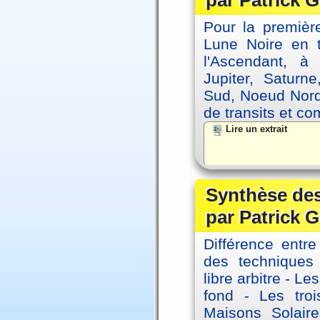
par Patrick G
Pour la première
Lune Noire en t
l'Ascendant, à
Jupiter, Saturn
Sud, Noeud Nord
de transits et co
Lire un extrait
Synthèse des
par Patrick G
Différence entre
des techniques 
libre arbitre - Le
fond - Les tro
Maisons Solaire