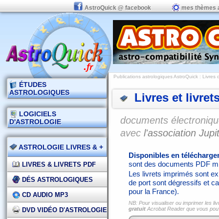
AstroQuick @ facebook
mes thèmes 
Publications astrologiques AstroQuick
: Livres 
ÉTUDES
ASTROLOGIQUES
Livres et livret
LOGICIELS
documents électronique
D'ASTROLOGIE
avec
l'association Jupit
ASTROLOGIE LIVRES & +
Disponibles en télécharg
sont des documents PDF mi
LIVRES & LIVRETS PDF
Les livrets imprimés sont exp
DÉS ASTROLOGIQUES
de port sont dégressifs et ca
pour la France).
CD AUDIO MP3
NB: Pour visualiser ou imprimer les liv
gratuit
Acrobat Reader que vous po
DVD VIDÉO D'ASTROLOGIE