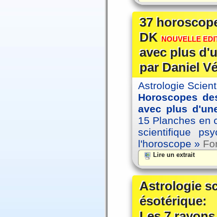
37 horoscope
DK
NOUVELLE EDIT
avec plus d'u
par Daniel V
Astrologie Scien
Horoscopes des
avec plus d'une
15 Planches en co
scientifique p
l'horoscope »
For
Lire un extrait
Astrologie s
ésotérique:
Les 7 rayons