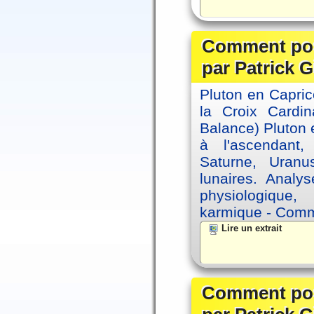
Comment posi
par Patrick G
Pluton en Capric
la Croix Cardin
Balance) Pluton e
à l'ascendant,
Saturne, Uran
lunaires. Analy
physiologique, 
karmique - Comme
Lire un extrait
Comment posi