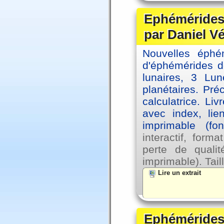
Ephémérides 
par Daniel V
Nouvelles éph
d'éphémérides d
lunaires, 3 Lun
planétaires. Pré
calculatrice. Li
avec index, lie
imprimable (fo
interactif, for
perte de qual
imprimable). Tail
Lire un extrait
Ephémérides 