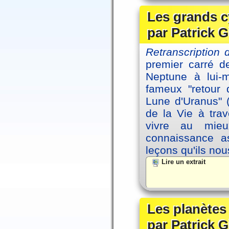
Les grands c
par Patrick G
Retranscription 
premier carré d
Neptune à lui-
fameux "retour 
Lune d'Uranus" 
de la Vie à tra
vivre au mieu
connaissance as
leçons qu'ils no
Lire un extrait
Les planètes
par Patrick G