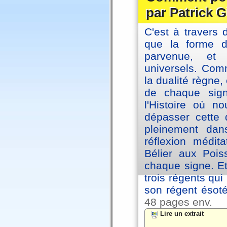
par Patrick G
C'est à travers 
que la forme 
parvenue, et
universels. Co
la dualité règne
de chaque sig
l'Histoire où n
dépasser cette d
pleinement dans
réflexion médi
Bélier aux Pois
chaque signe. Et
trois régents qui
son régent ésoté
48 pages env.
Lire un extrait