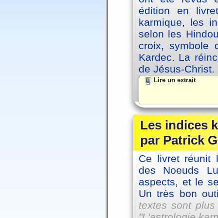
édition en livr
karmique, les i
selon les Hindou
croix, symbole d
Kardec. La réin
de Jésus-Christ.
Lire un extrait
Les indices
par Patrick G
Ce livret réunit
des Noeuds Lu
aspects, et le s
Un très bon outi
textes sont plus
"L'astrologie ka