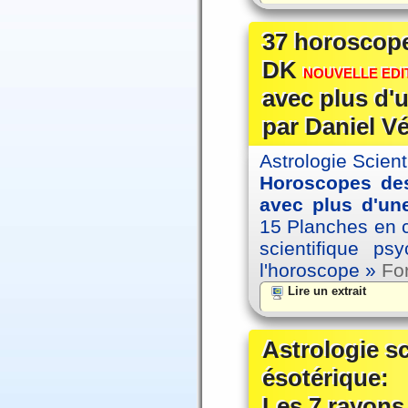
37 horoscope
DK
NOUVELLE EDIT
avec plus d'u
par Daniel V
Astrologie Scien
Horoscopes des
avec plus d'une
15 Planches en co
scientifique p
l'horoscope »
For
Lire un extrait
Astrologie s
ésotérique:
Les 7 rayons