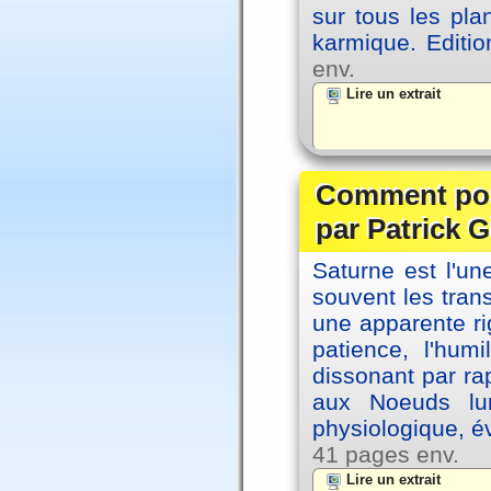
sur tous les pla
karmique. Editi
env.
Lire un extrait
Comment posi
par Patrick G
Saturne est l'u
souvent les tran
une apparente ri
patience, l'hum
dissonant par ra
aux Noeuds lun
physiologique, é
41 pages env.
Lire un extrait