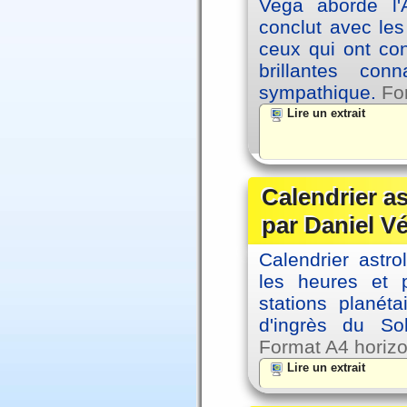
Vega aborde l'A
conclut avec le
ceux qui ont co
brillantes co
sympathique.
Fo
Lire un extrait
Calendrier a
par Daniel V
Calendrier astro
les heures et p
stations planéta
d'ingrès du So
Format A4 horizo
Lire un extrait