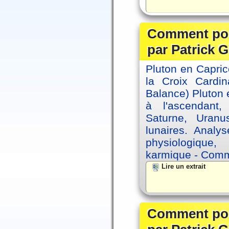
Comment posi
par Patrick G
Pluton en Capric
la Croix Cardin
Balance) Pluton e
à l'ascendant,
Saturne, Uran
lunaires. Analy
physiologique, 
karmique - Comme
Lire un extrait
Comment posi