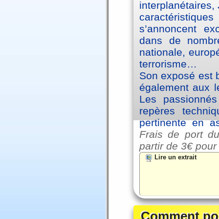
interplanétaires
caractéristiqu
s’annoncent exc
dans de nombre
nationale, europ
terrorisme…
Son exposé est br
également aux le
Les passionnés 
repères techniq
pertinente en a
Frais de port du
partir de
3€ pour
Lire un extrait
Comment posi