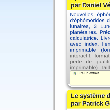
par Daniel V
Nouvelles éph
d'éphémérides d
lunaires, 3 Lun
planétaires. Pré
calculatrice. Li
avec index, lie
imprimable (fo
interactif, for
perte de qual
imprimable). Tail
Lire un extrait
Le système d
par Patrick G