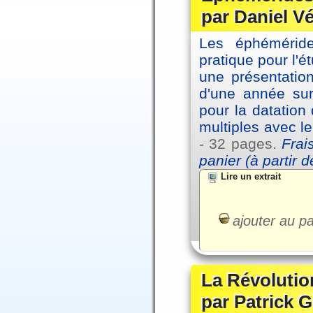
par Daniel V
Les éphémérides
pratique pour l'é
une présentation
d'une année sur
pour la datation
multiples avec l
- 32 pages.
Frai
panier (à partir 
Lire un extrait
ajouter au pa
La Révolutio
par Patrick G