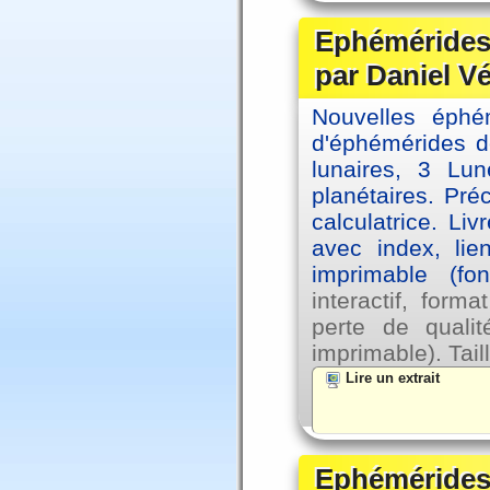
Ephémérides 
par Daniel V
Nouvelles éph
d'éphémérides d
lunaires, 3 Lun
planétaires. Pré
calculatrice. Li
avec index, lie
imprimable (fo
interactif, for
perte de qual
imprimable). Tail
Lire un extrait
Ephémérides 