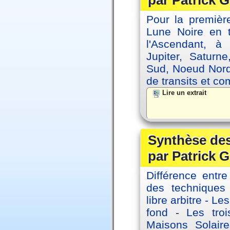
par Patrick G
Pour la première
Lune Noire en t
l'Ascendant, à
Jupiter, Saturn
Sud, Noeud Nord
de transits et co
Lire un extrait
Synthèse des
par Patrick G
Différence entre
des techniques 
libre arbitre - Le
fond - Les tro
Maisons Solaire