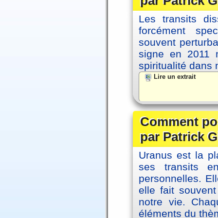
par Patrick G
Les transits d
forcément spec
souvent perturb
signe en 2011 m
spiritualité dans
Lire un extrait
Comment posi
par Patrick G
Uranus est la pl
ses transits 
personnelles. El
elle fait souvent
notre vie. Chaq
éléments du thèm