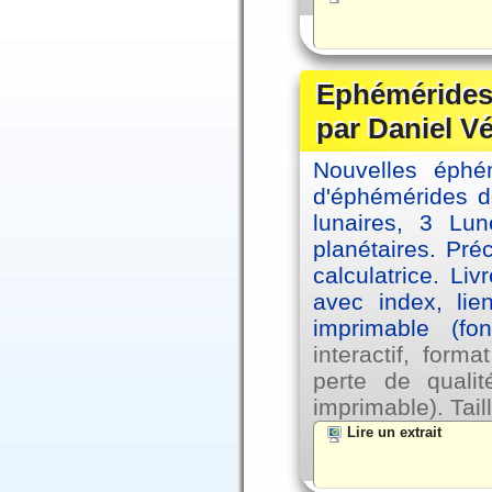
Ephémérides 
par Daniel V
Nouvelles éph
d'éphémérides d
lunaires, 3 Lun
planétaires. Pré
calculatrice. Li
avec index, lie
imprimable (fo
interactif, for
perte de qual
imprimable). Tail
Lire un extrait