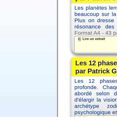
Les planètes le
beaucoup sur la 
Plus on dresse
résonance des 
Format A4 - 43 p
Lire un extrait
Les 12 phase
par Patrick G
Les 12 phases 
profonde. Cha
abordé selon di
d'élargir la vis
archétype zo
psychologique et 