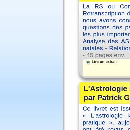
La RS ou Comm
Retranscription 
nous avons cons
questions des pa
les plus importa
Analyse des AS
natales - Relatio
- 45 pages env.
Lire un extrait
L'Astrologie
par Patrick G
Ce livret est iss
« L'astrologie
pratique », auj
ont été revus 