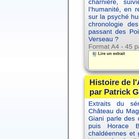
charnière, sui
l’humanité, en 
sur la psyché h
chronologie de
passant des Poi
Verseau ?
Format A4 - 45 p
Lire un extrait
Histoire de l
par Patrick G
Extraits du sé
Château du Magne
Giani parle des 
puis Horace B
chaldéennes et 