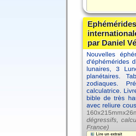
Ephémérides
internationa
par Daniel V
Nouvelles éph
d'éphémérides d
lunaires, 3 Lun
planétaires. Ta
zodiaques. Pr
calculatrice. Li
bible de très hau
avec reliure cou
160x215mmx26mm
dégressifs, calc
France)
Lire un extrait