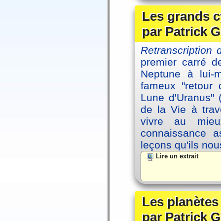
Les grands c
par Patrick G
Retranscription 
premier carré d
Neptune à lui-
fameux "retour 
Lune d'Uranus" 
de la Vie à tra
vivre au mieu
connaissance as
leçons qu'ils no
Lire un extrait
Les planètes
par Patrick G