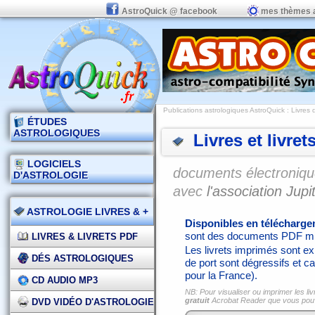
AstroQuick @ facebook
mes thèmes 
Publications astrologiques AstroQuick
: Livres 
ÉTUDES
ASTROLOGIQUES
Livres et livret
LOGICIELS
documents électronique
D'ASTROLOGIE
avec
l'association Jupit
ASTROLOGIE LIVRES & +
Disponibles en télécharg
sont des documents PDF mi
LIVRES & LIVRETS PDF
Les livrets imprimés sont exp
DÉS ASTROLOGIQUES
de port sont dégressifs et ca
pour la France).
CD AUDIO MP3
NB: Pour visualiser ou imprimer les liv
gratuit
Acrobat Reader que vous po
DVD VIDÉO D'ASTROLOGIE