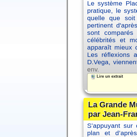
Le système Plac
pratique, le sys
quelle que soit
pertinent d'apr
sont comparés 
célébrités et 
apparaît mieux 
Les réflexions 
D.Vega, viennen
env.
Lire un extrait
La Grande Mu
par Jean-Fra
S’appuyant sur 
plan et d’aprè