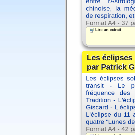
entre l'Astrol
chinoise, la mé
de respiration, et
Format A4 - 37 p
Lire un extrait
Les éclipses
par Patrick G
Les éclipses sol
transit - Le 
fréquence des 
Tradition - L'éc
Giscard - L'écli
L'éclipse du 11
quatre "Lunes de
Format A4 - 42 p