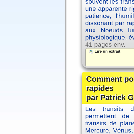
souvent les tran
une apparente ri
patience, l'hum
dissonant par ra
aux Noeuds lun
physiologique, é
41 pages env.
Lire un extrait
Comment posi
rapides
par Patrick G
Les transits 
permettent de
transits de plan
Mercure, Vénus, 