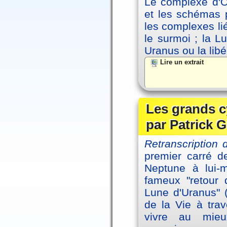
Le complexe d'Oe
et les schémas p
les complexes li
le surmoi ; la Lu
Uranus ou la libé
Lire un extrait
Les grands c
par Patrick G
Retranscription 
premier carré d
Neptune à lui-
fameux "retour 
Lune d'Uranus" 
de la Vie à tra
vivre au mieu