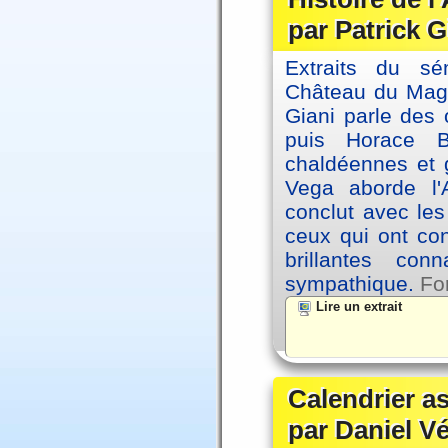
par Patrick G
Extraits du sé
Château du Magne
Giani parle des 
puis Horace B
chaldéennes et 
Vega aborde l'A
conclut avec le
ceux qui ont co
brillantes co
sympathique.
Fo
Lire un extrait
Calendrier a
par Daniel V