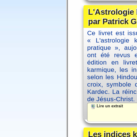
L'Astrologie
par Patrick G
Ce livret est iss
« L'astrologie
pratique », auj
ont été revus 
édition en livr
karmique, les i
selon les Hindou
croix, symbole d
Kardec. La réin
de Jésus-Christ.
Lire un extrait
Les indices