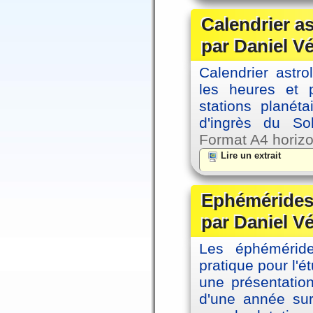
Calendrier a
par Daniel V
Calendrier astro
les heures et p
stations planéta
d'ingrès du So
Format A4 horizo
Lire un extrait
Ephémérides 
par Daniel V
Les éphémérides
pratique pour l'é
une présentation
d'une année sur