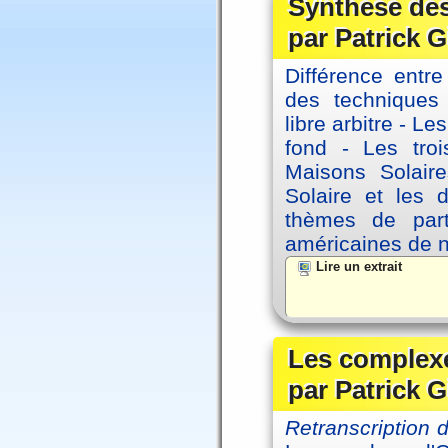
Synthèse des
par Patrick G
Différence entre
des techniques 
libre arbitre - Le
fond - Les tro
Maisons Solaire
Solaire et les d
thèmes de part
américaines de 
Lire un extrait
Les complexe
par Patrick G
Retranscription