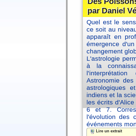
Des Poissons
par Daniel V
Quel est le sen
ce soit au niveau
apparaît en pro
émergence d'un 
changement glob
L'astrologie per
à la connaiss
l'interprétati
Astronomie des 
astrologiques e
indiens et la sc
les écrits d'Ali
6 et 7. Corre
l'évolution des
événements mon
Lire un extrait