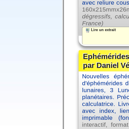
avec reliure cou
160x215mmx26mm
dégressifs, calc
France)
Lire un extrait
Ephémérides 
par Daniel V
Nouvelles éph
d'éphémérides d
lunaires, 3 Lun
planétaires. Pré
calculatrice. Li
avec index, lie
imprimable (fo
interactif, for