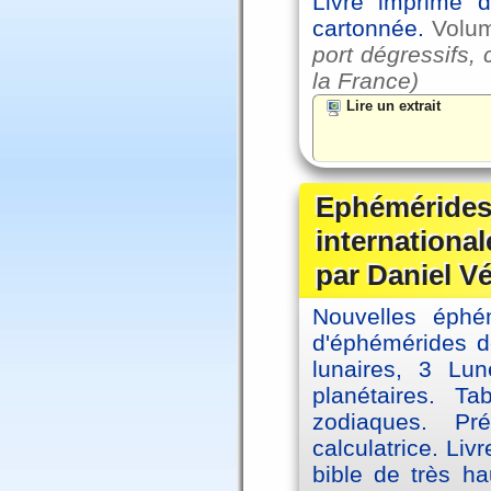
Livre imprimé d
cartonnée.
Volu
port dégressifs, 
la France)
Lire un extrait
Ephémérides
internationa
par Daniel V
Nouvelles éph
d'éphémérides d
lunaires, 3 Lun
planétaires. Ta
zodiaques. Pr
calculatrice. Li
bible de très hau