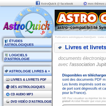
AstroQuick @ facebook
mes thèmes 
Publications astrologiques AstroQuick
: Livres 
ÉTUDES
ASTROLOGIQUES
Livres et livret
LOGICIELS
documents électronique
D'ASTROLOGIE
avec
l'association Jupit
ASTROLOGIE LIVRES & +
Disponibles en télécharg
sont des documents PDF mi
LIVRES & LIVRETS PDF
Les livrets imprimés sont exp
DÉS ASTROLOGIQUES
de port sont dégressifs et ca
pour la France).
CD AUDIO MP3
NB: Pour visualiser ou imprimer les liv
gratuit
Acrobat Reader que vous po
DVD VIDÉO D'ASTROLOGIE