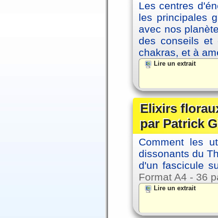
Les centres d'én
les principales
avec nos planète
des conseils et 
chakras, et à amé
Lire un extrait
Elixirs florau
par Patrick G
Comment les util
dissonants du Thè
d'un fascicule su
Format A4 - 36 p
Lire un extrait