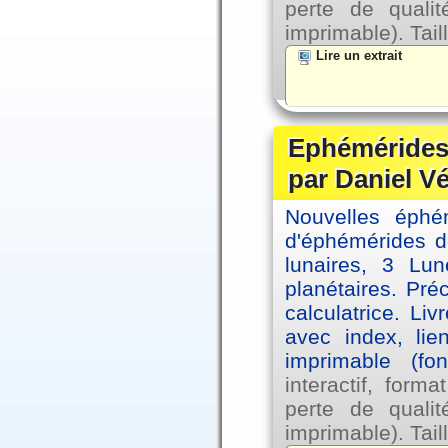
perte de qual
imprimable). Tail
Lire un extrait
Ephémérides 
par Daniel V
Nouvelles éph
d'éphémérides d
lunaires, 3 Lun
planétaires. Pré
calculatrice. Li
avec index, lie
imprimable (fo
interactif, for
perte de qual
imprimable). Tail