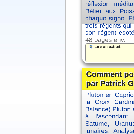
réflexion médi
Bélier aux Pois
chaque signe. Et
trois régents qui
son régent ésoté
48 pages env.
Lire un extrait
Comment posi
par Patrick G
Pluton en Capric
la Croix Cardin
Balance) Pluton e
à l'ascendant,
Saturne, Uran
lunaires. Analy