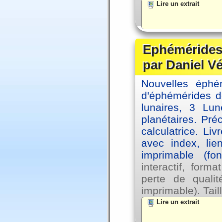
Lire un extrait
Ephémérides 
par Daniel V
Nouvelles éph
d'éphémérides d
lunaires, 3 Lun
planétaires. Pré
calculatrice. Li
avec index, lie
imprimable (fo
interactif, for
perte de qual
imprimable). Tail
Lire un extrait