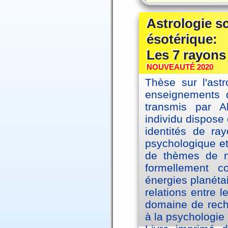
Astrologie s
ésotérique:
Les 7 rayons
NOUVEAUTÉ 2020
Thèse sur l'astr
enseignements d
transmis par A
individu dispose 
identités de ra
psychologique et
de thèmes de na
formellement 
énergies planéta
relations entre l
domaine de reche
à la psychologie 