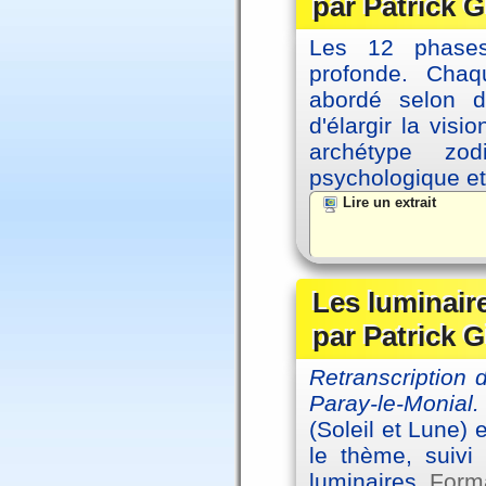
par Patrick G
Les 12 phases 
profonde. Cha
abordé selon di
d'élargir la vis
archétype zo
psychologique et 
Lire un extrait
Les luminair
par Patrick G
Retranscription
Paray-le-Monial.
(Soleil et Lune) 
le thème, suivi
luminaires.
Forma